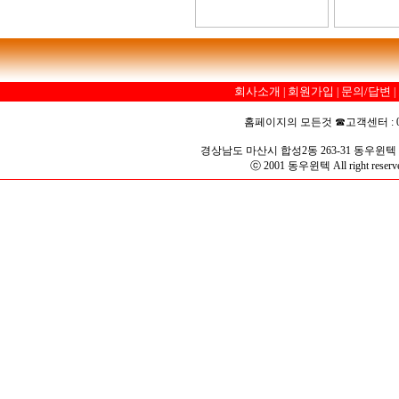
회사소개
회원가입
문의/답변
|
|
|
홈페이지의 모든것 ☎고객센터 : 055-296-9
경상남도 마산시 합성2동 263-31 동우윈텍 
ⓒ 2001 동우윈텍 All right reserv